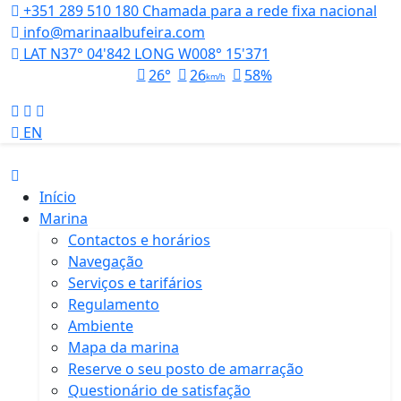
+351 289 510 180
Chamada para a rede fixa nacional
info@marinaalbufeira.com
LAT N37° 04'842 LONG W008° 15'371
26°
26
58%
km/h
EN
Início
Marina
Contactos e horários
Navegação
Serviços e tarifários
Regulamento
Ambiente
Mapa da marina
Reserve o seu posto de amarração
Questionário de satisfação