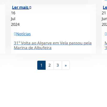
Ler mais
Le
16
21
Jul
Ju
2024
20
Notícias
31º Volta ao Algarve em Vela passou pela
M
Marina de Albufeira
'
1
2
3
»