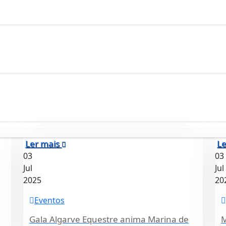
Ler mais
Le
03
03
Jul
Jul
2025
20
Eventos
Gala Algarve Equestre anima Marina de
M