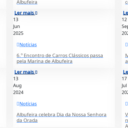
Albufeira
c
Ler mais
Le
13
12
Jun
Se
2025
20
Notícias
6.º Encontro de Carros Clássicos passa
M
pela Marina de Albufeira
a
Ler mais
Le
13
17
Aug
Jul
2024
20
Notícias
Albufeira celebra Dia da Nossa Senhora
V
da Orada
n
A