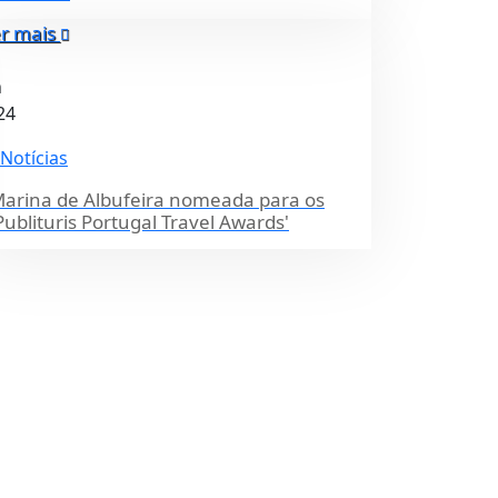
r mais
n
24
Notícias
arina de Albufeira nomeada para os
Publituris Portugal Travel Awards'