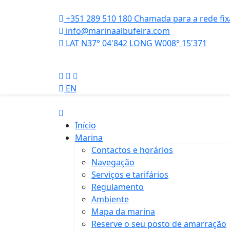
+351 289 510 180
Chamada para a rede fix
info@marinaalbufeira.com
LAT N37° 04'842 LONG W008° 15'371
EN
Início
Marina
Contactos e horários
Navegação
Serviços e tarifários
Regulamento
Ambiente
Mapa da marina
Reserve o seu posto de amarração