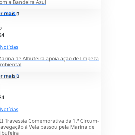
om a Bandeira Azul
r mais
p
24
Notícias
arina de Albufeira apoia ação de limpeza
mbiental
r mais
24
Notícias
II Travessia Comemorativa da 1.ª Circum-
avegação à Vela passou pela Marina de
lbufeira