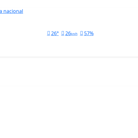
a nacional
26°
26
57%
km/h